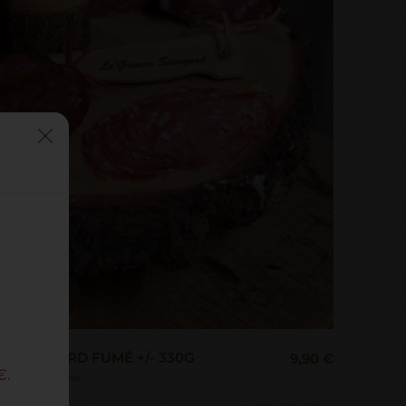
N SAVOYARD FUMÉ +/- 330G
9,90 €
€.
fumé de Savoie