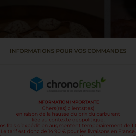
INFORMATIONS POUR VOS COMMANDES
INFORMATION IMPORTANTE
Chers(res) clients(tes),
en raison de la hausse du prix du carburant
SAUCISSO
liée au contexte géopolitique,
 NOIX X12
9,00 €
os
frais d’expédition augmentent temporairement de 1 
Le Saucisson 
ntre amis"
Le tarif est donc de 14,90 € pour les livraisons en France.