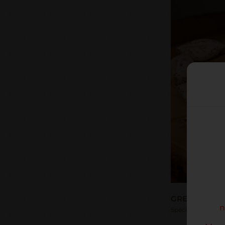
GRELOTS AUX
n
Spécial "apéritif e