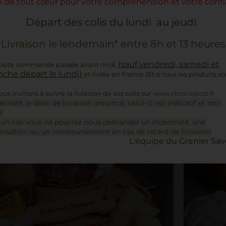
i de tout cœur pour votre compréhension et votre confi
ACHETER
Départ des colis du lundi au jeudi.
Livraison le lendemain* entre 8h et 13 heures
NOUVEAU
(sauf vendredi, samedi et
toute commande passée avant midi
che départ le lundi)
et livrée en France (Et si tous les produits s
us invitons à suivre la livraison de vos colis sur
www.chronopost.fr
ernant le délai de livraison annoncé, celui-ci est indicatif et non
i.
un cas vous ne pourrez nous demander un indemnité, une
sation ou un remboursement en cas de retard de livraison.
L'équipe du Grenier Sav