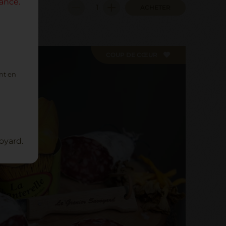
ance.
ACHETER
COUP DE CŒUR
ont en
oyard.