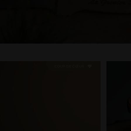
COUP DE CŒUR