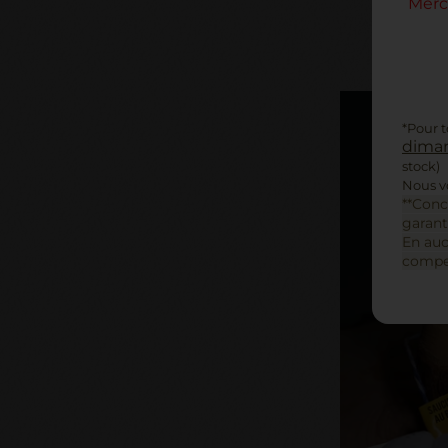
Merc
*Pour 
diman
stock)
Nous vo
**Conc
garant
En auc
compen