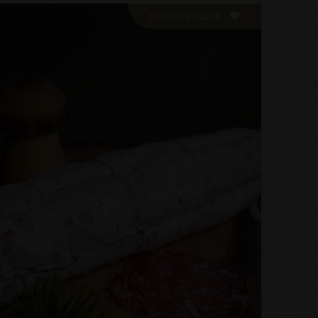
COUP DE CŒUR