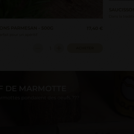
SAUCISSON
Dans la tradi
ONS PARMESAN - 500G
17,40 €
rfait pour un apéritif
ACHETER
F DE MARMOTTE
marmottes pondaient des oeufs ???