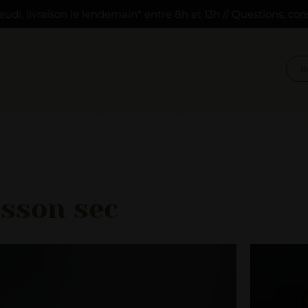
eudi, livraison le lendemain* entre 8h et 13h // Questions, con
sson sec