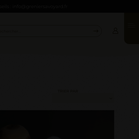
seils : info@greniersavoyard.fr
Connexion
Email *
Mot de passe *
Mot de passe oublié ?
TRIER PAR
VALIDER
INSCRIPTION