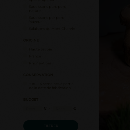
Saucissons purc porc
nature
Saucissons pur porc
"saveur"
Salaisons du Mont Charvin
ORIGINE
Haute Savoie
France
Rhône-Alpes
CONSERVATION
+ ou - 4 semaines à partir
de la date de fabrication
BUDGET
-
€
€
FILTRER