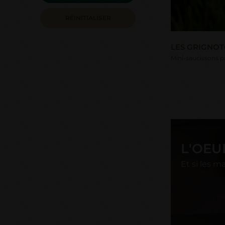
RÉINITIALISER
LES GRIGNOT
Mini-saucissons pa
L'OEU
Et si les 