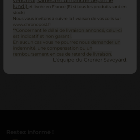
vendredi, samedi et dimanche départ le
lundi)
et livrée en France (Et si tous les produits sont en
stock)
Nous vous invitons à suivre la livraison de vos colis sur
www.chronopost.fr
**Concernant le délai de livraison annoncé, celui-ci
est indicatif et non garanti.
En aucun cas vous ne pourrez nous demander un
SAUCISSON ALLÉGÉ FUMÉ
23,50 €
indemnité, une compensation ou un
remboursement en cas de retard de livraison.
maigre goût fumé
L'équipe du Grenier Savoyard.
ACHETER
Restez informé !