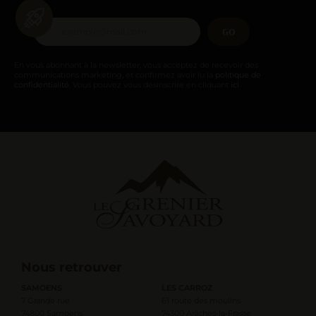
GO
En vous abonnant à la newsletter, vous acceptez de recevoir des
communications marketing, et confirmez avoir lu la
politique de
confidentialité
. Vous pouvez vous désinscrire en cliquant
ici
.
Nous retrouver
SAMOENS
LES CARROZ
7 Grande rue
61 route des moulins
74800 Samoens
74300 Arâches-la-Frasse