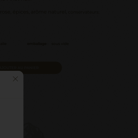
trose, épices, arôme naturel,
conservateurs:
talie
emballage
:
sous vide
AJOUTER AU PANIER