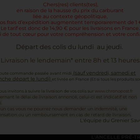
Chers(res) clients(tes),
aussi
en raison de la hausse du prix du carburant
liée au contexte géopolitique,
os
frais d’expédition augmentent temporairement de 1 
Le tarif est donc de 14,90 € pour les livraisons en France.
i de tout cœur pour votre compréhension et votre confi
Départ des colis du lundi au jeudi.
Livraison le lendemain* entre 8h et 13 heures
(sauf vendredi, samedi et
toute commande passée avant midi
che départ le lundi)
et livrée en France (Et si tous les produits s
us invitons à suivre la livraison de vos colis sur
www.chronopost.fr
ernant le délai de livraison annoncé, celui-ci est indicatif et non
i.
+
un cas vous ne pourrez nous demander un indemnité, une
sation ou un remboursement en cas de retard de livraison.
L'équipe du Grenier Sav
L'ANCELLE PRÉ-TR