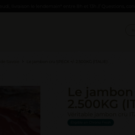
eudi, livraison le lendemain* entre 8h et 13h // Questions, con
de Savoie
Le jambon cru SPECK +/- 2.500KG (ITALIE)
Le jambon 
2.500KG (I
Véritable jambon cru I
Éligible en Chrono Fresh