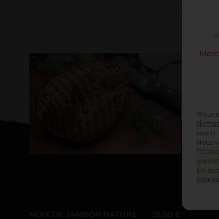
n
Merc
*Pour 
diman
stock)
Nous vo
**Conc
+
garant
En auc
compen
+
NOIX DE JAMBON NATURE
29,50 €