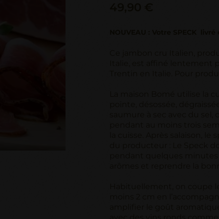
49,90 €
NOUVEAU : Votre SPECK livré 
Ce jambon cru Italien, prod
Italie, est affiné lentemen
Trentin en Italie. Pour prod
La maison Bomé utilise la cui
pointe, désossée, dégraiss
saumure à sec avec du sel, 
pendant au moins trois sem
la cuisse. Après salaison, le
du producteur : Le Speck do
pendant quelques minutes a
arômes et reprendre la bon
Habituellement, on coupe le
moins 2 cm en l’accompagnan
amplifier le goût aromatiqu
avec des vins ronds comme l