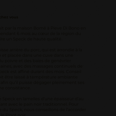
chez vous
uit par la maison Bomé à Pieve Di Bono en
t pendant 6 mois au cœur de la région du
uire un Speck de haute qualité.
sse arrière du porc, qui est arrondie à la
ée et placée dans une cuve dans une
du poivre et des baies de genévrier
aines, avec des massages continuels de
 speck est affiné durant des mois. Conseil
it être laissé à température ambiante
fin qu’il puisse dégager pleinement ses
ne consistance.
 Speck en lamelles d’une épaisseur d’au
t avec le pain noir traditionnel. Pour
e du Speck, nous conseillons de l’accorder
e Pinot noir.