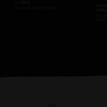
+/- 990G
VIAN
La noix de jambon nature
GRISO
Bloc d
boeuf.