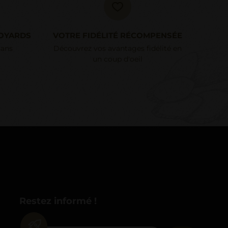
OYARDS
VOTRE FIDÉLITÉ RÉCOMPENSÉE
sans
Découvrez vos avantages fidélité en
un coup d'oeil
Restez informé !