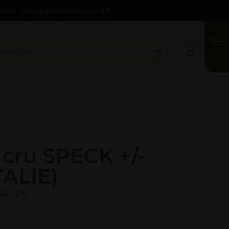
seils : info@greniersavoyard.fr
Connexion
Email *
Mot de passe *
cru SPECK +/-
Mot de passe oublié ?
VALIDER
TALIE)
INSCRIPTION
TALIEN