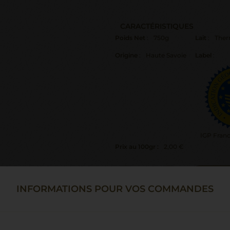
CARACTÉRISTIQUES
Poids Net
:
750g
Lait
:
Ther
Origine
:
Haute Savoie
Label
:
IGP Fran
Prix au 100gr :
2,00 €
INFORMATIONS POUR VOS COMMANDES