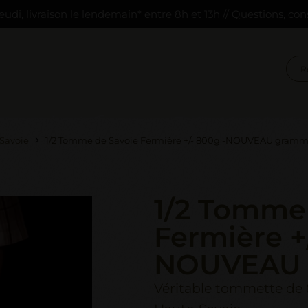
eudi, livraison le lendemain* entre 8h et 13h // Questions, con
Savoie
1/2 Tomme de Savoie Fermière +/- 800g -NOUVEAU gram
1/2 Tomme
Fermière +
NOUVEAU 
Véritable tommette de 