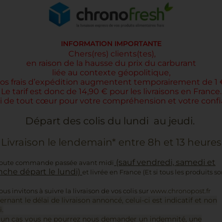
Vous aimerez
INFORMATION IMPORTANTE
aussi
Chers(res) clients(tes),
en raison de la hausse du prix du carburant
liée au contexte géopolitique,
os
frais d’expédition augmentent temporairement de 1 
Le tarif est donc de 14,90 € pour les livraisons en France.
i de tout cœur pour votre compréhension et votre confi
Départ des colis du lundi au jeudi.
Livraison le lendemain* entre 8h et 13 heures
(sauf vendredi, samedi et
toute commande passée avant midi
che départ le lundi)
et livrée en France (Et si tous les produits s
us invitons à suivre la livraison de vos colis sur
www.chronopost.fr
ernant le délai de livraison annoncé, celui-ci est indicatif et non
i.
un cas vous ne pourrez nous demander un indemnité, une