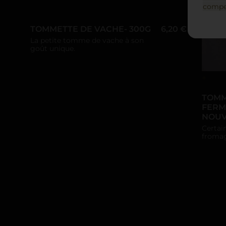
compen
TOMMETTE DE VACHE- 300G
6,20 €
La petite tomme de vache à son
goût unique.
+
TOMM
FERMI
NOUV
Certai
fromag