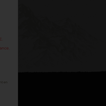
€.
ance.
ont en