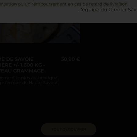
sation ou un remboursement en cas de retard de livraison.
L'équipe du Grenier Sav
E DE SAVOIE
30,90 €
ÈRE +/- 1.600 KG -
EAU GRAMMAGE-
nement le plus authentique
e fermier de Haute-Savoie
TOUT DÉCOUVRIR