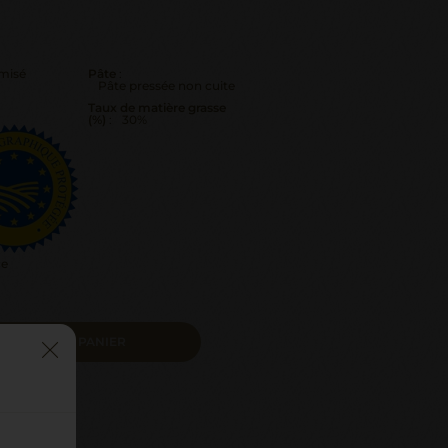
misé
Pâte
:
Pâte pressée non cuite
Taux de matière grasse
(%)
:
30%
ce
AJOUTER AU PANIER