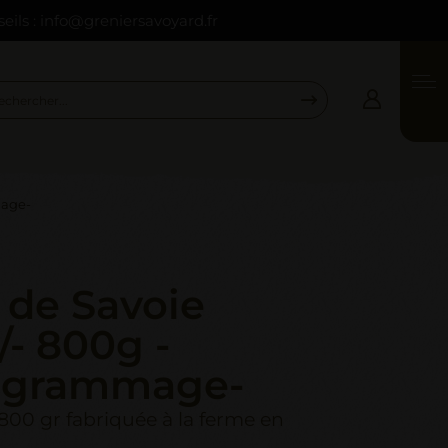
seils : info@greniersavoyard.fr
Connexion
Email *
mage-
Mot de passe *
 de Savoie
Mot de passe oublié ?
VALIDER
/- 800g -
INSCRIPTION
grammage-
800 gr fabriquée à la ferme en