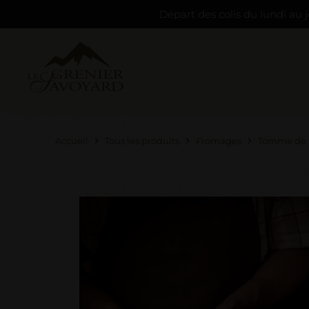
Départ des colis du lundi au j
Accueil
Tous les produits
Fromages
Tomme de 