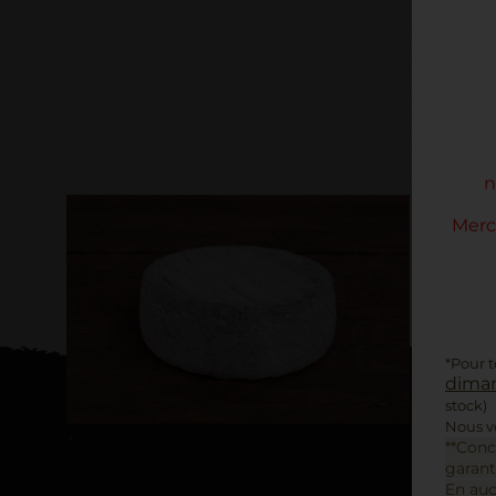
n
Merc
*Pour 
diman
stock)
Nous vo
+
**Conc
garant
En auc