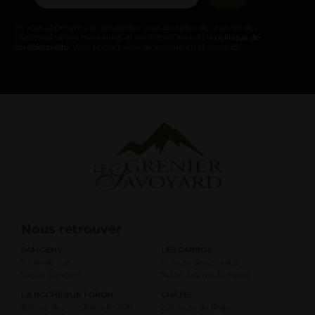
En vous abonnant à la newsletter, vous acceptez de recevoir des
communications marketing, et confirmez avoir lu la
politique de
confidentialité
. Vous pouvez vous désinscrire en cliquant
ici
.
Nous retrouver
SAMOENS
LES CARROZ
7 Grande rue
61 route des moulins
74800 Samoens
74300 Arâches-la-Frasse
LA ROCHE SUR FORON
CHÂTEL
330 rue des combattants AFN
207 route du linga