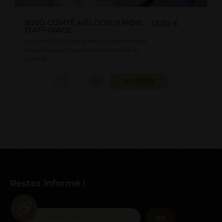
500G COMTÉ MÉLODIE 9 MOIS
13,50 €
D'AFFINAGE
Le comté ravira les amateurs de fromage
plus doux avec la pâte traditionnelle du
comté!
ACHETER
Restez informé !
GO