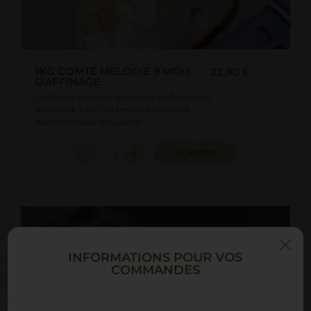
1KG COMTÉ MÉLODIE 9 MOIS
22,90 €
D'AFFINAGE
Le Comté ravira les amateurs de fromages
plus doux, il est notamment conseillé
dans la fondue savoyarde.
ACHETER
INFORMATIONS POUR VOS
COMMANDES