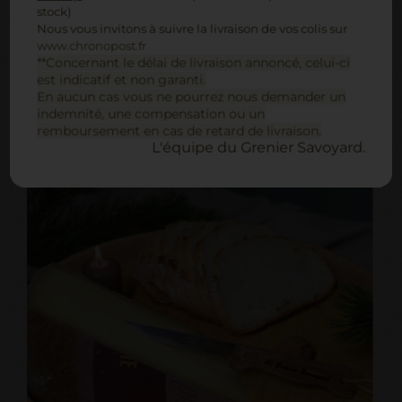
stock)
comté!
Nous vous invitons à suivre la livraison de vos colis sur
www.chronopost.fr
ACHETER
**Concernant le délai de livraison annoncé, celui-ci
est indicatif et non garanti.
En aucun cas vous ne pourrez nous demander un
indemnité, une compensation ou un
remboursement en cas de retard de livraison.
L'équipe du Grenier Savoyard.