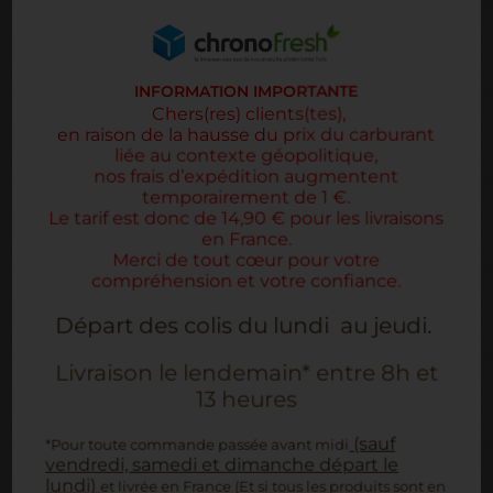
INFORMATION IMPORTANTE
Chers(res) clients(tes),
en raison de la hausse du prix du carburant
liée au contexte géopolitique,
n
os
frais d’expédition augmentent
temporairement de 1 €.
Le tarif est donc de 14,90 € pour les livraisons
en France.
Merci de tout cœur pour votre
compréhension et votre confiance.
Départ des colis du lundi au jeudi.
Livraison le lendemain* entre 8h et
13 heures
250G COMTÉ MÉLODIE 9 MOIS
8,10 €
(sauf
D'AFFINAGE
*Pour toute commande passée avant midi
vendredi, samedi et dimanche départ le
Le comté ravira les amateurs de fromage
lundi)
et livrée en France (Et si tous les produits sont en
plus doux avec la pâte traditionnelle du