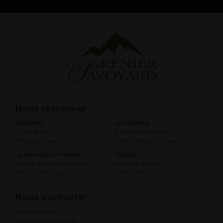
Nous retrouver
SAMOENS
LES CARROZ
7 Grande rue
61 route des moulins
74800 Samoens
74300 Arâches-la-Frasse
LA ROCHE SUR FORON
CHÂTEL
330 rue des combattants AFN
207 route du linga
74800 La Roche sur Foron
74390 Châtel
Nous contacter
Contact par mail
info@greniersavoyard.fr